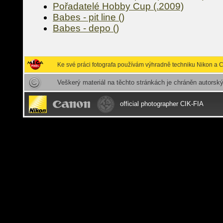
Pořadatelé Hobby Cup (.2009)
Babes - pit line ()
Babes - depo ()
Ke své práci fotografa používám výhradně techniku Nikon a 
Veškerý materiál na těchto stránkách je chráněn autors
official photographer CIK-FIA