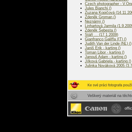
Czech photographer - V.Ond
Jules Bianchi ()
Zuzana Kopičová (14.11.20
Zdeněk Groman ()
Neznámý ()
Linhartová Jarmila (1.9.200
Zdeněk Šebesta ()
Stáří ... (17.1.2009)
Gianfranco Galiffa (IT) ()
Judith Van der Linde (NL) ()
Janiš Erik - karting ()
Toman Libor - karting ()
Janouš Adam - karting ()
Jílková Gabriela - karting ()
Julinka Nováková 2005 (3.
Ke své práci fotografa pou
Veškerý materiál na těch
offi