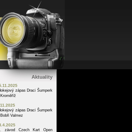
Aktuality
5.11.2025
okejový zápas Draci Šumperk
 Kroměříž
.11.2025
okejový zápas Draci Šumperk
 Bobři Valmez
3.4.2025
1. závod Czech Kart Open