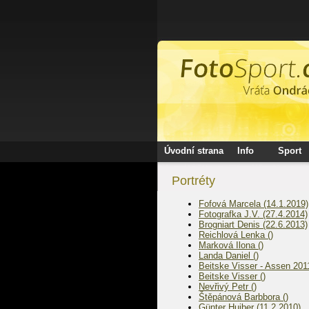
Úvodní strana
Info
Sport
Portréty
Fofová Marcela (14.1.2019)
Fotografka J.V. (27.4.2014)
Brogniart Denis (22.6.2013)
Reichlová Lenka ()
Marková Ilona ()
Landa Daniel ()
Beitske Visser - Assen 2011
Beitske Visser ()
Nevřivý Petr ()
Štěpánová Barbbora ()
Günter Hujber (11.2.2010)