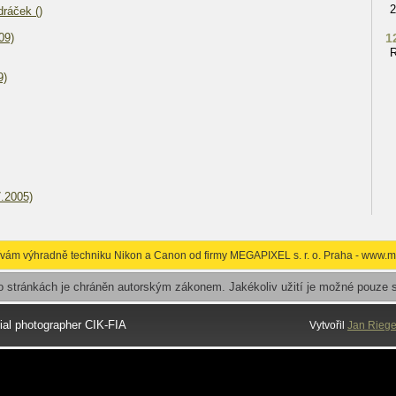
2
ráček ()
09)
1
R
9)
7.2005)
žívám výhradně techniku Nikon a Canon od firmy MEGAPIXEL s. r. o. Praha - www.m
to stránkách je chráněn autorským zákonem. Jakékoliv užití je možné pouze 
cial photographer CIK-FIA
Vytvořil
Jan Riege