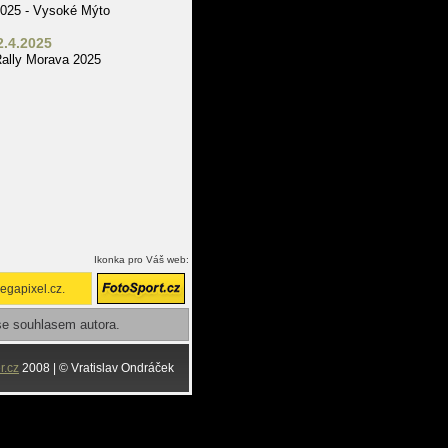
025 - Vysoké Mýto
2.4.2025
ally Morava 2025
Ikonka pro Váš web:
egapixel.cz.
se souhlasem autora.
r.cz
2008 | © Vratislav Ondráček