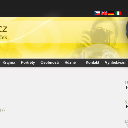
Krajina
Portréty
Osobnosti
Různé
Kontakt
Vyhledávání
1
H
-
5
H
 ()
-
1