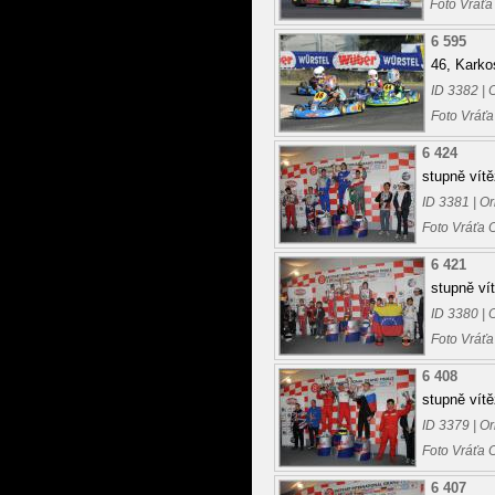
Foto Vráťa
6 595
46, Karko
ID 3382 | 
Foto Vráťa
6 424
stupně vítě
ID 3381 | O
Foto Vráťa 
6 421
stupně ví
ID 3380 | 
Foto Vráťa
6 408
stupně vítě
ID 3379 | O
Foto Vráťa 
6 407