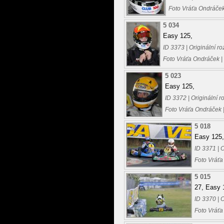
Foto Vráťa Ondráček
5 034
Easy 125,
ID 3373 | Originální 
Foto Vráťa Ondráček |
5 023
Easy 125,
ID 3372 | Originální 
Foto Vráťa Ondráček 
5 018
Easy 125,
ID 3371 | 
Foto Vráťa
5 015
27, Easy 
ID 3370 | 
Foto Vráťa