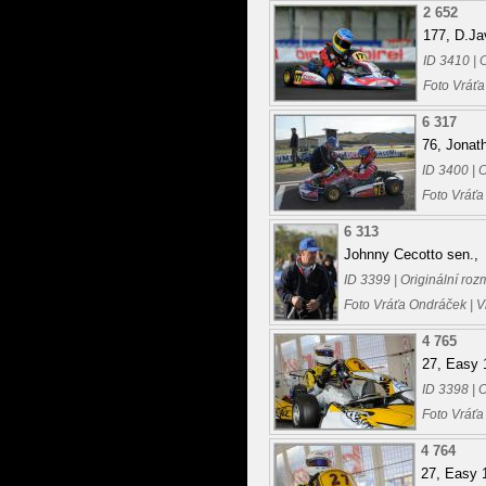
2 652
177, D.Ja
ID 3410 | 
Foto Vráťa
6 317
76, Jonat
ID 3400 | 
Foto Vráťa
6 313
Johnny Cecotto sen.,
ID 3399 | Originální ro
Foto Vráťa Ondráček | 
4 765
27, Easy 
ID 3398 | 
Foto Vráťa
4 764
27, Easy 