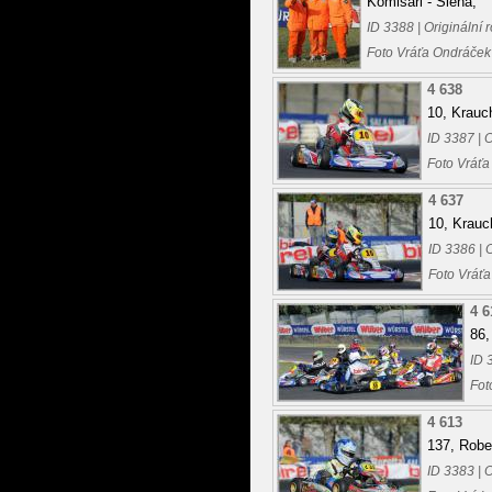
Komisaři - Siena,
ID 3388 | Originální
Foto Vráťa Ondráček
4 638
10, Krauch
ID 3387 | 
Foto Vráťa
4 637
10, Krauc
ID 3386 | 
Foto Vráťa
4 6
86,
ID 
Fot
4 613
137, Robe
ID 3383 | 