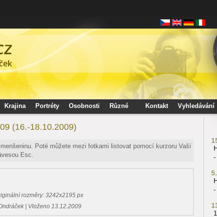
Krajina
Portréty
Osobnosti
Různé
Kontakt
Vyhledávání
 09 (16.-18.10.2009)
1
 zmenšeninu. Poté můžete mezi fotkami listovat pomocí kurzoru Vaší
H
lávesou Esc.
-
5
H
-
riginální rozměry: 3242x2195 px
1
Ondráček | Vloženo 13.12.2009