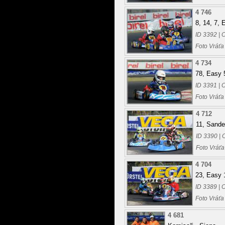
4 746
8, 14, 7, 
ID 3392 | 
Foto Vráťa
4 734
78, Easy 
ID 3391 | 
Foto Vráťa
4 712
11, Sande
ID 3390 | 
Foto Vráťa
4 704
23, Easy 
ID 3389 | 
Foto Vráťa
4 681