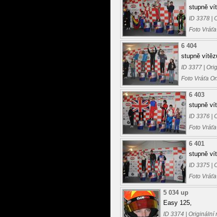
stupně ví
ID 3378 | 
Foto Vráťa
6 404
stupně vítěz
ID 3377 | Ori
Foto Vráťa O
6 403
stupně ví
ID 3376 | 
Foto Vráťa
6 401
stupně ví
ID 3375 | 
Foto Vráťa
5 034 up
Easy 125,
ID 3374 | Originální