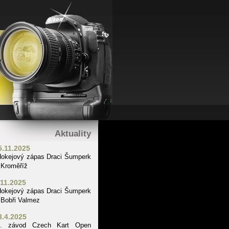
Aktuality
5.11.2025
okejový zápas Draci Šumperk
 Kroměříž
.11.2025
okejový zápas Draci Šumperk
 Bobři Valmez
3.4.2025
1. závod Czech Kart Open