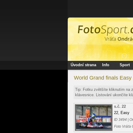
Úvodní strana
Info
Sport
World Grand finals Easy
Tip: Fotku zvětšíte kliknutím na
klávesnice. Listování ukončíte k
s.č. 22
22, Easy
ID 3494 | O
Foto Vráťa 