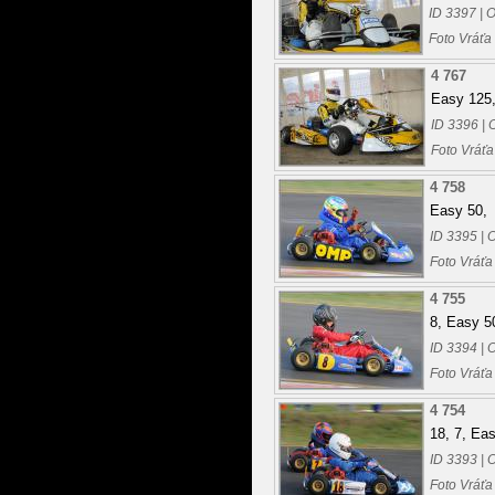
ID 3397 | 
Foto Vráťa
4 767
Easy 125
ID 3396 | 
Foto Vráťa
4 758
Easy 50,
ID 3395 | 
Foto Vráťa
4 755
8, Easy 5
ID 3394 | 
Foto Vráťa
4 754
18, 7, Ea
ID 3393 | 
Foto Vráťa